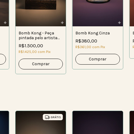
Bomb Kong - Peça
Bomb Kong Cinza
pintada pelo artista
R$380,00
Caio Morel
R$1.500,00
R$361,00
com
Pix
R$1.425,00
com
Pix
GRÁTIS