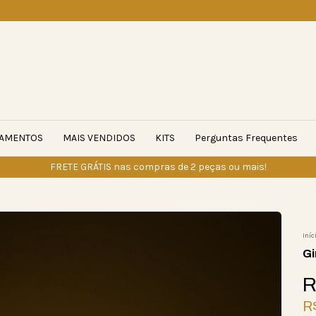
AMENTOS
MAIS VENDIDOS
KITS
Perguntas Frequentes
FRETE GRÁTIS nas compras de 2 peças ou mais!
Iníc
Gi
R
R