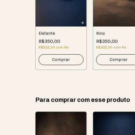
Elefante
Rino
R$350,00
R$350,00
R$332,50
com
Pix
R$332,50
com
Pix
Para comprar com esse produto