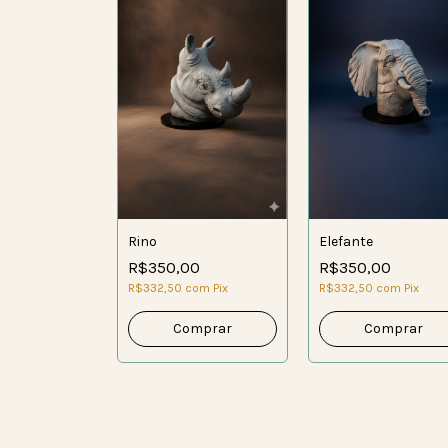
Rino
Elefante
R$350,00
R$350,00
R$332,50
com
Pix
R$332,50
com
Pix