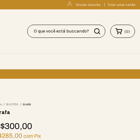
Iniciar sessão
|
Criar uma conta
(
0
)
io
/
BUSTOS
/
Girafa
rafa
$300,00
$285,00
com
Pix