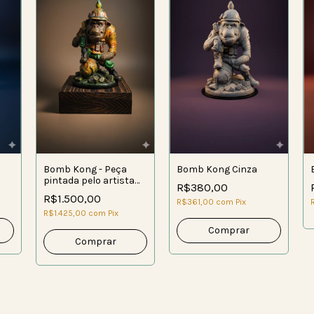
Bomb Kong - Peça
Bomb Kong Cinza
pintada pelo artista
R$380,00
Caio Morel
R$1.500,00
R$361,00
com
Pix
R$1.425,00
com
Pix