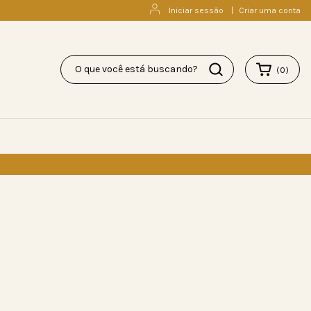
Iniciar sessão
|
Criar uma conta
(
0
)