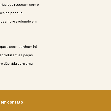
órias que ressoam com o
ecido por sua
er, sempre evoluindo em
as que o acompanham há
 reproduzem as peças
aro dão vida com uma
 em contato