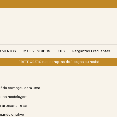
AMENTOS
MAIS VENDIDOS
KITS
Perguntas Frequentes
FRETE GRÁTIS nas compras de 2 peças ou mais!
ajetória começou com uma
ada na modelagem
 artesanal, e se
mundo criativo