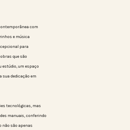
e contemporânea com
drinhos e música
excepcional para
 obras que são
Seu estúdio, um espaço
ia sua dedicação em
ões tecnológicas, mas
dades manuais, conferindo
io não são apenas