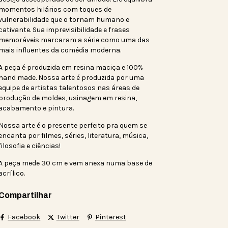
momentos hilários com toques de
vulnerabilidade que o tornam humano e
cativante. Sua imprevisibilidade e frases
memoráveis marcaram a série como uma das
mais influentes da comédia moderna.
A peça é produzida em resina maciça e 100%
hand made. Nossa arte é produzida por uma
equipe de artistas talentosos nas áreas de
produção de moldes, usinagem em resina,
acabamento e pintura.
Nossa arte é o presente perfeito pra quem se
encanta por filmes, séries, literatura, música,
filosofia e ciências!
A peça mede 30 cm e vem anexa numa base de
acrílico.
Compartilhar
Facebook
Twitter
Pinterest