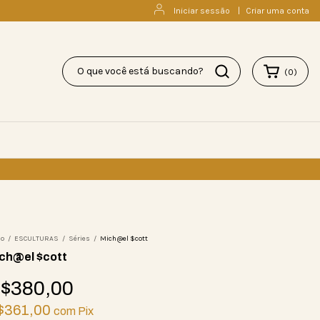
Iniciar sessão
|
Criar uma conta
(
0
)
io
/
ESCULTURAS
/
Séries
/
Mich@el $cott
ch@el $cott
$380,00
$361,00
com
Pix