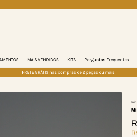
AMENTOS
MAIS VENDIDOS
KITS
Perguntas Frequentes
FRETE GRÁTIS nas compras de 2 peças ou mais!
Iníc
Mi
R
R