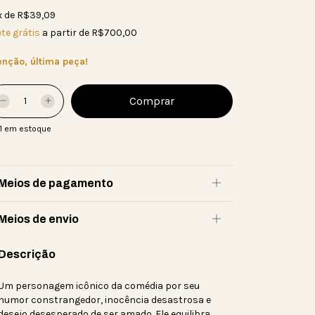
x
de
R$39,09
te grátis
a partir de
R$700,00
enção, última peça!
1
em estoque
Meios de pagamento
Meios de envio
Descrição
Um personagem icônico da comédia por seu
humor constrangedor, inocência desastrosa e
desejo desesperado de ser amado. Ele equilibra