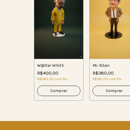
W@lter Whit3
Mr. B3an
R$400,00
R$380,00
R$380,00
com
Pix
R$361,00
com
Pix