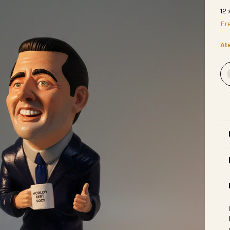
12
Fre
At