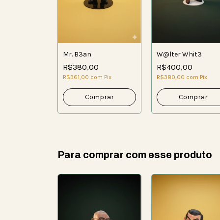
Mr. B3an
W@lter Whit3
R$380,00
R$400,00
R$361,00
com
Pix
R$380,00
com
Pix
Para comprar com esse produto