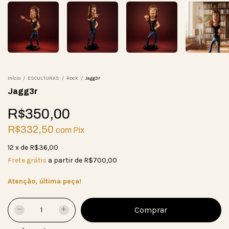
Início
/
ESCULTURAS
/
Rock
/
Jagg3r
Jagg3r
R$350,00
R$332,50
com
Pix
12
x
de
R$36,00
Frete grátis
a partir de
R$700,00
Atenção, última peça!