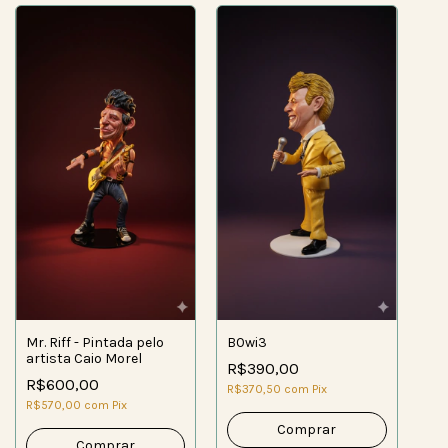
Mr. Riff - Pintada pelo
B0wi3
artista Caio Morel
R$390,00
R$600,00
R$370,50
com
Pix
R$570,00
com
Pix