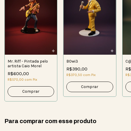
Mr. Riff - Pintada pelo
B0wi3
C
artista Caio Morel
R$390,00
R$
R$600,00
R$370,50
com
Pix
R$
R$570,00
com
Pix
Para comprar com esse produto