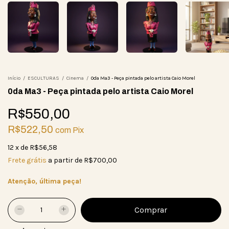
Início
/
ESCULTURAS
/
Cinema
/
0da Ma3 - Peça pintada pelo artista Caio Morel
0da Ma3 - Peça pintada pelo artista Caio Morel
R$550,00
R$522,50
com
Pix
12
x
de
R$56,58
Frete grátis
a partir de
R$700,00
Atenção, última peça!