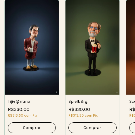
T@r@ntino
Spielb3rg
Sc
R$330,00
R$330,00
R$
R$313,50
com
Pix
R$313,50
com
Pix
R$