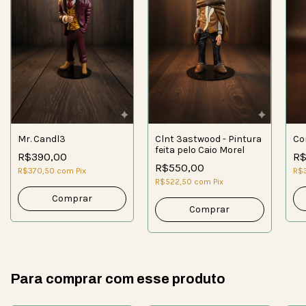
Mr. Candl3
Clnt 3astwood - Pintura
Co
feita pelo Caio Morel
R$390,00
R$
R$550,00
R$370,50
com
Pix
R$
R$522,50
com
Pix
Para comprar com esse produto