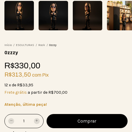
Início
/
ESCULTURAS
/
Rock
/
0zzzy
0zzzy
R$330,00
R$313,50
com
Pix
12
x
de
R$33,95
Frete grátis
a partir de
R$700,00
Atenção, última peça!