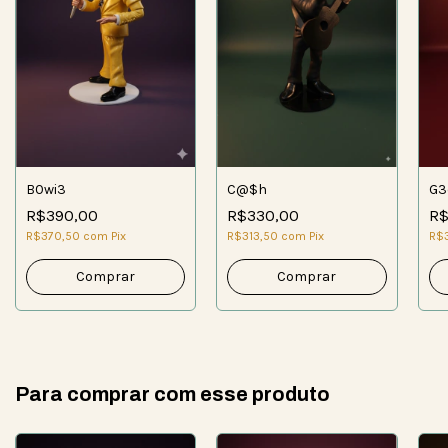
B0wi3
C@$h
G3
R$390,00
R$330,00
R$
R$370,50
com
Pix
R$313,50
com
Pix
R$
Para comprar com esse produto