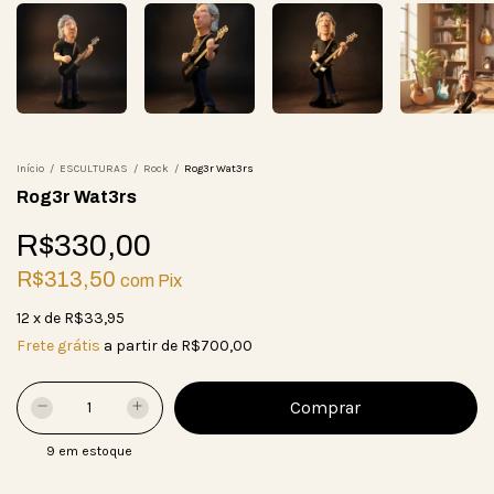
Início
/
ESCULTURAS
/
Rock
/
Rog3r Wat3rs
Rog3r Wat3rs
R$330,00
R$313,50
com
Pix
12
x
de
R$33,95
Frete grátis
a partir de
R$700,00
9
em estoque