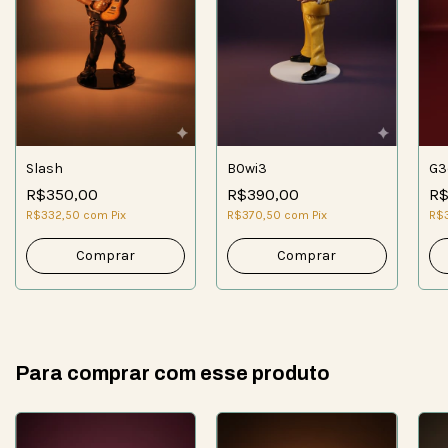
Slash
B0wi3
G3
R$350,00
R$390,00
R$
R$332,50
com
Pix
R$370,50
com
Pix
R$
Para comprar com esse produto